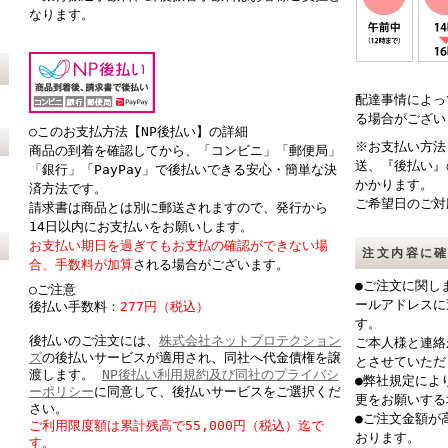
なります。
配達事情によっ
る場合がござい
○このお支払方法【NP後払い】の詳細
※お支払い方法
商品の到着を確認してから、「コンビニ」「郵便局」
送、『後払い』
「銀行」「PayPay」で後払いできる安心・簡単な決
かかります。
済方法です。
ご希望日のご対
請求書は商品とは別に郵送されますので、発行から
14日以内にお支払いをお願いします。
お支払い期日を過ぎてもお支払の確認ができない場
注文内容に
合、手数料が加算
される場合がございます。
●ご注文に関し
○ご注意
ールアドレスに
後払い手数料：
277円（税込）
す。
後払いのご注文には、
株式会社ネットプロテクション
ご本人様と連絡
ズ
の後払いサービスが適用され、同社へ代金債権を譲
とさせていただ
渡します。
NP後払い利用規約及び同社のプライバシ
●弊社規定によ
ーポリシー
に同意して、後払いサービスをご選択くだ
更をお願いする
さい。
●ご注文金額が
ご利用限度額は累計残高で55,000円（税込）迄で
おります。
す。