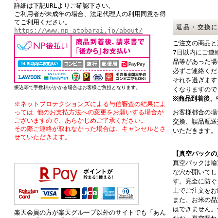
詳細は下記URLよりご確認下さい。
ご利用者が未成年の場合、法定代理人の利用同意を得
てご利用ください。
返品・交換
https://www.np-atobarai.jp/about/
ご注文の商品と
7日以内にご連
品等があった場
必ずご連絡くだ
それを過ぎます
振込等で手数料がかかる場合はお客様ご負担となります。
くなりますので
※商品到着後、
※ネットプロテクションズによる与信審査の結果によ
っては 他のお支払方法への変更をお願いする場合が
お客様都合の場
ございますので、あらかじめご了承ください。
交換、誤品配送
その際ご連絡が取れなかった場合は、キャンセルとさ
いただきます。
せていただきます。
【真空パックの
真空パックは輸
な穴が開いてし
す。完全に防ぐ
上でご注文をお
また、お米の品
はできません。
楽天会員の方が楽天グループ以外のサイトでも「あん