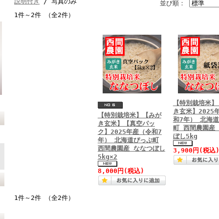
説明付き
/ 写真のみ
並び順：
1件～2件 （全2件）
【特別栽培米】
き玄米】2025
【特別栽培米】【みが
和7年） 北海
き玄米】【真空パッ
町 西間農園産
ク】2025年産（令和7
ぼし5kg
年） 北海道ぴっぷ町
西間農園産 ななつぼし
3,900円
(税込
5kg×2
8,000円
(税込)
1件～2件 （全2件）