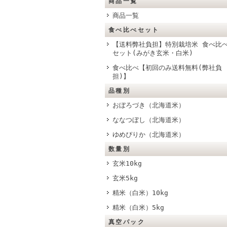
商品一覧
商品一覧
食べ比べセット
【送料弊社負担】特別栽培米 食べ比
セット(みがき玄米・白米)
食べ比べ【初回のみ送料無料(弊社負
担)】
品種別
おぼろづき（北海道米）
ななつぼし（北海道米）
ゆめぴりか（北海道米）
数量別
玄米10kg
玄米5kg
精米（白米）10kg
精米（白米）5kg
真空パック