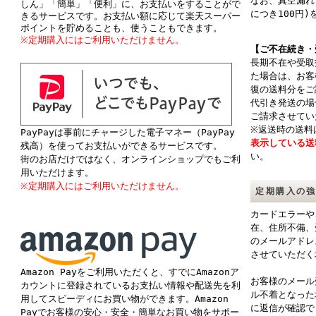
なお、真空漏れ
しん」「簡単」「便利」に、お支払いをすることがで
につき100円
きるサービスです。お支払い額に応じて楽天スーパー
ポイントを貯めることも、使うこともできます。
※定期購入にはご利用いただけません。
【ご不在続き・
長期不在や受取
た場合は、お客
復の送料分をご
代引き発送の場
ご請求させてい
※返送時の送料
PayPayは事前にチャージした電子マネー（PayPay
表示している送
残高）を使ってお支払いができるサービスです。
い。
街のお店だけではなく、オンラインショップでもご利
用いただけます。
※定期購入にはご利用いただけません。
定期購入の
カードエラーや
在、住所不備、
のメールアドレ
させていただく
Amazon Payをご利用いただくと、すでにAmazonア
お客様のメール
カウントに登録されているお支払い情報や配送先を利
ル不着となった
用してスピーディにお買い物ができます。Amazon
に返信が確認で
Payでお客様の安心・安全・簡単なお買い物をサポー