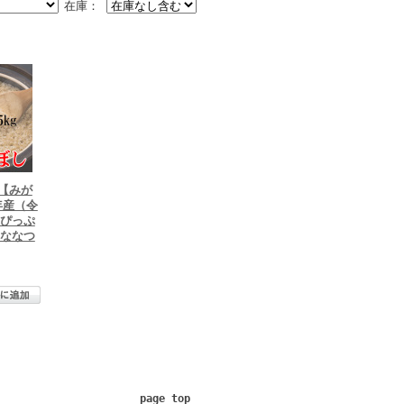
在庫：
【みが
年産（令
道ぴっぷ
 ななつ
)
page top