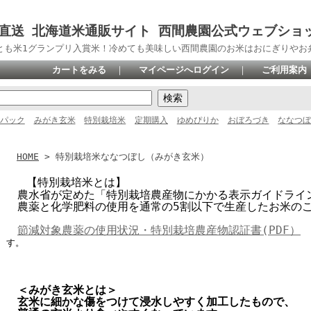
直送 北海道米通販サイト 西間農園公式ウェブショ
とも米1グランプリ入賞米！冷めても美味しい西間農園のお米はおにぎりやお
カートをみる
｜
マイページへログイン
｜
ご利用案内
パック
みがき玄米
特別栽培米
定期購入
ゆめぴりか
おぼろづき
ななつ
HOME
> 特別栽培米ななつぼし（みがき玄米）
【特別栽培米とは】
農水省が定めた「特別栽培農産物にかかる表示ガイドライ
農薬と化学肥料の使用を通常の5割以下で生産したお米の
節減対象農薬の使用状況・特別栽培農産物認証書(PDF）
す。
＜みがき玄米とは＞
玄米に細かな傷をつけて浸水しやすく加工したもので、