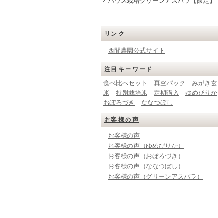
ハウス栽培グリーンアスパラ【限定】
リンク
西間農園公式サイト
注目キーワード
食べ比べセット
真空パック
みがき玄
米
特別栽培米
定期購入
ゆめぴりか
おぼろづき
ななつぼし
お客様の声
お客様の声
お客様の声（ゆめぴりか）
お客様の声（おぼろづき）
お客様の声（ななつぼし）
お客様の声（グリーンアスパラ）