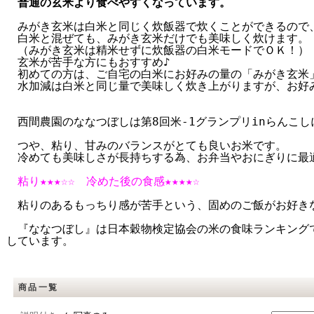
普通の玄米より食べやすくなっています。
みがき玄米は白米と同じく炊飯器で炊くことができるので
白米と混ぜても、みがき玄米だけでも美味しく炊けます。
（みがき玄米は精米せずに炊飯器の白米モードでＯＫ！）
玄米が苦手な方にもおすすめ♪
初めての方は、ご自宅の白米にお好みの量の「みがき玄米
水加減は白米と同じ量で美味しく炊き上がりますが、お好
西間農園のななつぼしは第8回米-1グランプリinらんこし
つや、粘り、甘みのバランスがとても良いお米です。
冷めても美味しさが長持ちする為、お弁当やおにぎりに最
粘り★★★☆☆ 冷めた後の食感★★★★☆
粘りのあるもっちり感が苦手という、固めのご飯がお好き
『ななつぼし』は日本穀物検定協会の米の食味ランキング
しています。
商品一覧