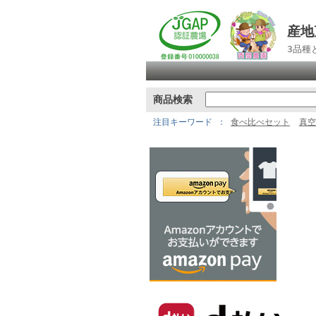
産地
3品種
商品検索
注目キーワード
食べ比べセット
真空