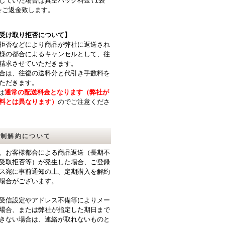
していた場合は真空パック料金(1袋
)をご返金致します。
受け取り拒否について】
拒否などにより商品が弊社に返送され
様の都合によるキャンセルとして、往
請求させていただきます。
合は、往復の送料分と代引き手数料を
ただきます。
は
通常の配送料金となります（弊社が
料とは異なります）
のでご注意くださ
強制解約について
、お客様都合による商品返送（長期不
受取拒否等）が発生した場合、ご登録
ス宛に事前通知の上、定期購入を解約
場合がございます。
受信設定やアドレス不備等によりメー
場合、または弊社が指定した期日まで
きない場合は、連絡が取れないものと