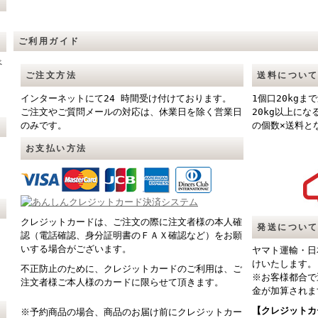
ご利用ガイド
べ
ご注文方法
送料につい
インターネットにて24 時間受け付けております。
1個口20kg
ご注文やご質問メールの対応は、休業日を除く営業日
20kg以上に
のみです。
の個数×送料と
お支払い方法
クレジットカードは、ご注文の際に注文者様の本人確
発送につい
認（電話確認、身分証明書のＦＡＸ確認など）をお願
いする場合がございます。
ヤマト運輸・日
けいたします。
不正防止のために、クレジットカードのご利用は、ご
※お客様都合で
注文者様ご本人様のカードに限らせて頂きます。
金が加算されま
【クレジットカ
※予約商品の場合、商品のお届け前にクレジットカー