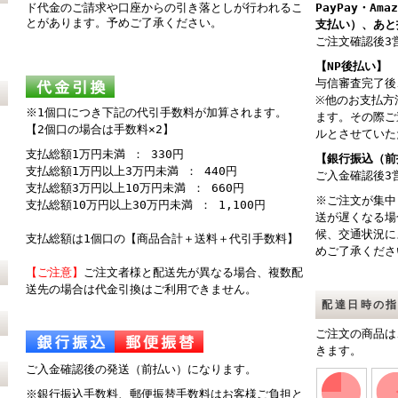
ド代金のご請求や口座からの引き落としが行われるこ
PayPay・Am
とがあります。予めご了承ください。
支払い）、あと
ご注文確認後3
【NP後払い】
与信審査完了後
※他のお支払方
※1個口につき下記の代引手数料が加算されます。
ます。その際ご
【2個口の場合は手数料×2】
ルとさせていた
支払総額1万円未満 ： 330円
【銀行振込（前
支払総額1万円以上3万円未満 ： 440円
ご入金確認後3
支払総額3万円以上10万円未満 ： 660円
※ご注文が集中
支払総額10万円以上30万円未満 ： 1,100円
送が遅くなる場
候、交通状況に
支払総額は1個口の【商品合計＋送料＋代引手数料】
めご了承くださ
【ご注意】
ご注文者様と配送先が異なる場合、複数配
送先の場合は代金引換はご利用できません。
配達日時の
ご注文の商品は
きます。
ご入金確認後の発送（前払い）になります。
※銀行振込手数料、郵便振替手数料はお客様ご負担と